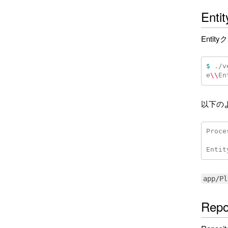
Ent
Ent
$ 
./v
e
\\
En
以下の
Proce
app/Pl
Rep