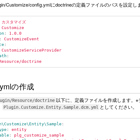
lugin/Customize/config.ymlにdoctrineの定義ファイルのパスを設
カスタマイズ
Customize
on
:
1.0.0
:
CustomizeEvent
ce
:
CustomizeServiceProvider
ath
:
Resource/doctrine
.ymlの作成
以下に、定義ファイルを作成します。※
ugin/Resource/doctrine
、
としてください。
Plugin.Customize.Entity.Sample.dcm.yml
n\Customize\Entity\Sample
:
ype
:
entity
able
:
plg_customize_sample