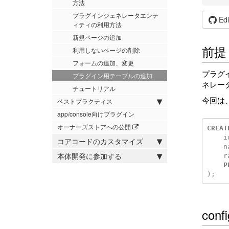
方法
プラグインジェネレータエンテ
Edi
ィティの利用方法
新規ページの追加
前提
利用しないページの削除
フォームの追加、変更
プラグ
プラグイン用テーブルの追加
ネレー
チュートリアル
今回は
ベストプラクティス
app/console向けプラグイン
オーナーズストアへの公開
CREAT
i
コアコードのカスタマイズ
n
本体開発に参加する
r
P
);
con