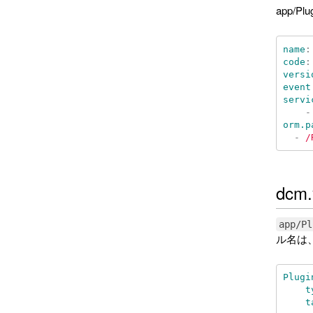
app/P
name
:
code
:
versi
event
servi
-
orm.p
-
/
dcm
app/Pl
ル名は
Plugi
t
t