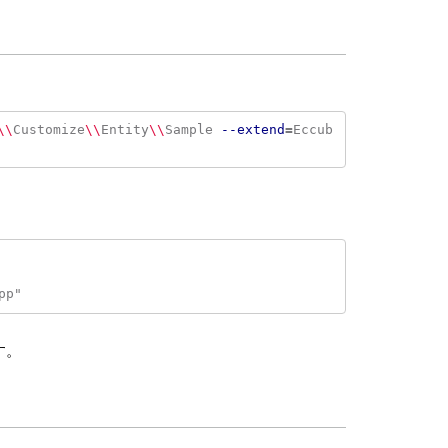
\\
Customize
\\
Entity
\\
Sample 
--extend
=
Eccub
す。