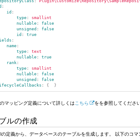
epositoryClass
:
Plugin\Customize\Repository\SampleReposi
d
:
id
:
type
:
smallint
nullable
:
false
unsigned
:
false
id
:
true
ields
:
name
:
type
:
text
nullable
:
true
rank
:
type
:
smallint
nullable
:
false
unsigned
:
false
ifecycleCallbacks
:
{
}
rineのマッピング定義について詳しくは
こちら
をを参照してくださ
ブルの作成
.ymlの定義から、データベースのテーブルを生成します。 以下のコ