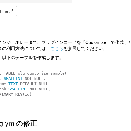
t me
インジェネレータで、プラグインコードを「Customize」で作成
タの利用方法については、
こちら
を参照してください。
、以下のテーブルを作成します。
E
TABLE
plg_customize_sample
(
d
SMALLINT
NOT
NULL
,
ame
TEXT
DEFAULT
NULL
,
ank
SMALLINT
NOT
NULL
,
RIMARY
KEY
(
id
)
fig.ymlの修正