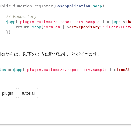
ublic
function
register
(
BaseApplication
$app
)
// Repository
$app
[
'plugin.customize.repository.sample'
]
=
$app
->
sh
return
$app
[
'orm.em'
]
->
getRepository
(
'Plugin\Cust
});
orollerからは、以下のように呼び出すことができます。
les
=
$app
[
'plugin.customize.repository.sample'
]
->
findAl
plugin
tutorial