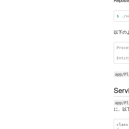
Repo
$ 
./v
以下の
Proce
app/Pl
Ser
app/Pl
に、以
class