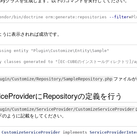
sitoryクラスを生成します。以下のコマンドを実行してください。
endor/bin/doctrine orm:generate:repositories 
--filter
=
Pl
ように表示されれば成功です。
ssing entity "Plugin\Customize\Entity\Sample"

ファイルが
ugin/Customize/Repository/SampleRepository.php
viceProviderにRepositoryの定義を行う
ugin/Customize/ServiceProvider/CustomizeServiceProvider
下のように記載をしてください。
CustomizeServiceProvider
implements
ServiceProviderInte