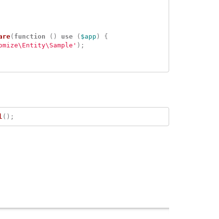
are
(
function
()
use
(
$app
)
{
omize\Entity\Sample'
);
l
();