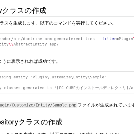
ityクラスの作成
ityクラスを生成します。以下のコマンドを実行してください。
endor/bin/doctrine orm:generate:entities 
--filter
=
Plugin
tity
\\
ように表示されれば成功です。
ssing entity "Plugin\Customize\Entity\Sample"

ファイルが生成されていま
ugin/Customize/Entity/Sample.php
ositoryクラスの作成