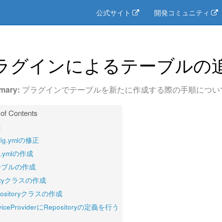
公式サイト
開発コミュニティ
ラグインによるテーブルの
プラグインでテーブルを新たに作成する際の手順につい
提
fig.ymlの修正
m.ymlの作成
ーブルの作成
tityクラスの作成
positoryクラスの作成
viceProviderにRepositoryの定義を行う