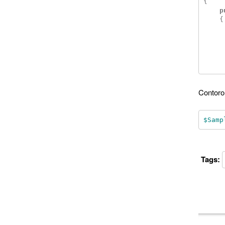
{
p
{
Cont
$Samp
Tags: